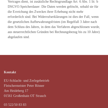
Vertrages dient, ist zusätzliche Rechtsgrundlage Art. 6 Abs. 1 lit. b
DSGVO.Speicherdauer: Die Daten werden gelöscht, sobald sie für
die Erreichung des Zweckes ihrer Erhebung nicht mehr
erforderlich sind. Bei Widerrufserklärungen ist dies der Fall, wenn
die gesetzlichen Aufbewahrungsfristen (im Regelfall 3 Jahre nach
dem Schluss des Jahres, in dem das Verfahren abgeschlossen wurde,
aus steuerrechtlichen Gründen bei Rechnungsbezug bis zu 10 Jahre)
abgelaufen sind.
Kontakt
EU-Schlacht- und Zerlegebetrieb
Fleischermeister Peter Rösner
Am Heideberg 17
01561 Großenhain OT Strauch
03 522/50 83 83