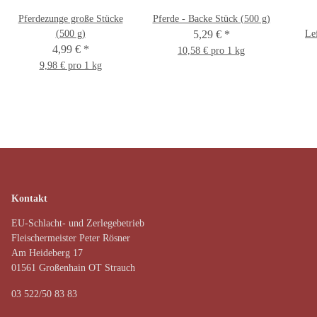
Pferdezunge große Stücke
Pferde - Backe Stück (500 g)
(500 g)
5,29 €
*
Le
4,99 €
*
10,58 € pro 1 kg
9,98 € pro 1 kg
Kontakt
EU-Schlacht- und Zerlegebetrieb
Fleischermeister Peter Rösner
Am Heideberg 17
01561 Großenhain OT Strauch
03 522/50 83 83