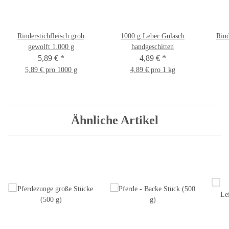
Rinderstichfleisch grob
1000 g Leber Gulasch
Rind
gewolft 1.000 g
handgeschitten
5,89 €
*
4,89 €
*
5,89 € pro 1000 g
4,89 € pro 1 kg
Ähnliche Artikel