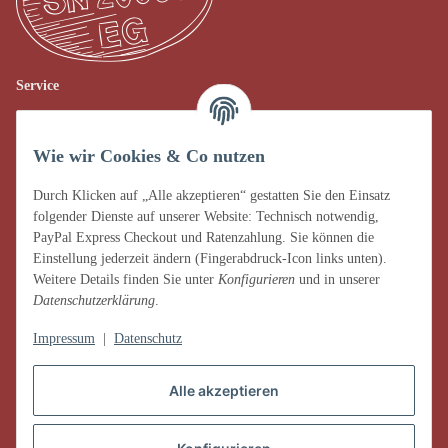
Service
Verkauf vor Ort
Wie wir Cookies & Co nutzen
AGB
Impressum
Durch Klicken auf „Alle akzeptieren“ gestatten Sie den Einsatz
folgender Dienste auf unserer Website: Technisch notwendig,
Datenschutz
PayPal Express Checkout und Ratenzahlung. Sie können die
Einstellung jederzeit ändern (Fingerabdruck-Icon links unten).
Widerrufsrecht
Weitere Details finden Sie unter
Konfigurieren
und in unserer
Datenschutzerklärung
.
Zahlung & Versand
Impressum
|
Datenschutz
Alle akzeptieren