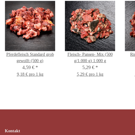
Pferdefleisch Standard grob
Fleisch- Pansen- Mix (500
Ri
gewolft (500 g)
g/1.000 g) 1.000 g
4,59 €
*
5,29 €
*
9,18 € pro 1 kg
5,29 € pro 1 kg
Kontakt