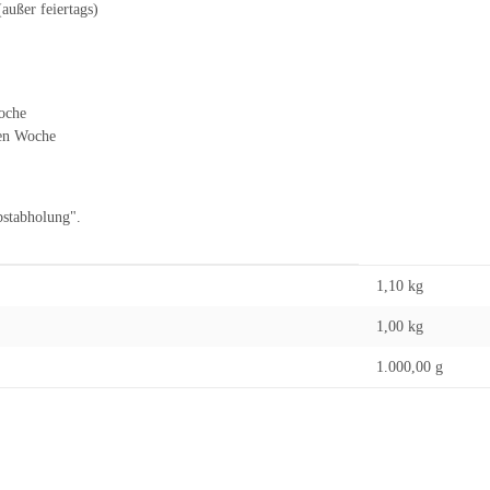
außer feiertags)
oche
ten Woche
bstabholung".
1,10 kg
1,00
kg
1.000,00 g