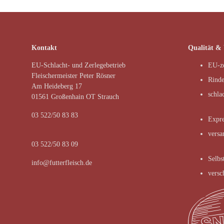
Kontakt
Qualität &
EU-Schlacht- und Zerlegebetrieb
EU-ze
Fleischermeister Peter Rösner
Rinde
Am Heideberg 17
schla
01561 Großenhain OT Strauch
03 522/50 83 83
Expre
versa
03 522/50 83 09
Selbs
info@futterfleisch.de
versc