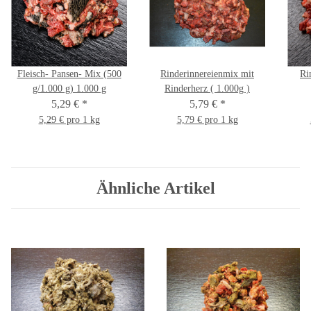
Fleisch- Pansen- Mix (500
Rinderinnereienmix mit
Ri
g/1.000 g) 1.000 g
Rinderherz ( 1.000g )
5,29 €
*
5,79 €
*
5,29 € pro 1 kg
5,79 € pro 1 kg
Ähnliche Artikel