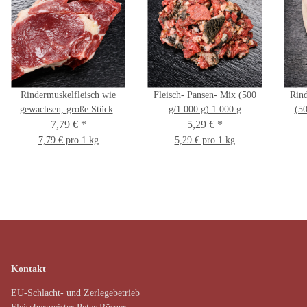
Rindermuskelfleisch wie
Fleisch- Pansen- Mix (500
Rind
gewachsen, große Stücke
g/1.000 g) 1.000 g
(50
(500 g/ 1.000 g) 1.000 g
7,79 €
*
5,29 €
*
7,79 € pro 1 kg
5,29 € pro 1 kg
Kontakt
EU-Schlacht- und Zerlegebetrieb