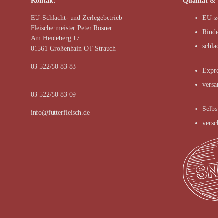
Kontakt
Qualität &
EU-Schlacht- und Zerlegebetrieb
EU-ze
Fleischermeister Peter Rösner
Rinde
Am Heideberg 17
schla
01561 Großenhain OT Strauch
03 522/50 83 83
Expre
versa
03 522/50 83 09
Selbs
info@futterfleisch.de
versc