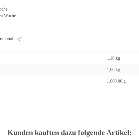
oche
ten Woche
bstabholung".
1,10 kg
1,00
kg
1.000,00 g
Kunden kauften dazu folgende Artikel: