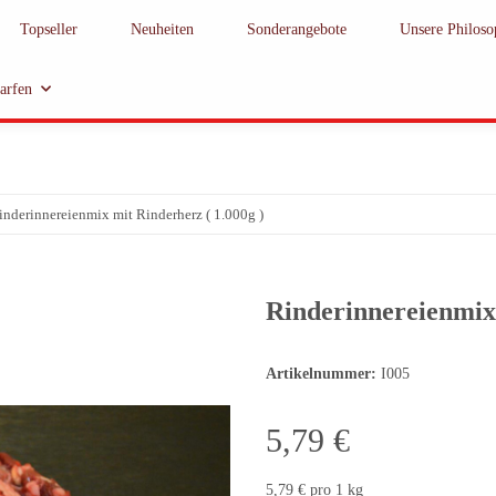
Topseller
Neuheiten
Sonderangebote
Unsere Philoso
barfen
inderinnereienmix mit Rinderherz ( 1.000g )
Rinderinnereienmix 
Artikelnummer:
I005
5,79 €
5,79 € pro 1 kg