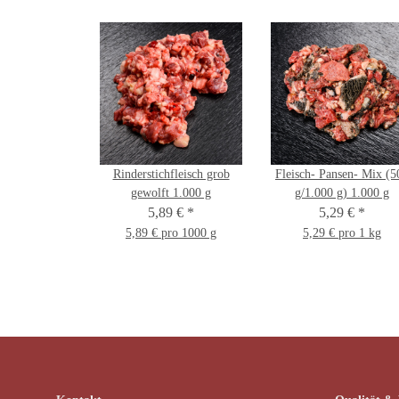
Rinderstichfleisch grob
Fleisch- Pansen- Mix (5
gewolft 1.000 g
g/1.000 g) 1.000 g
5,89 €
*
5,29 €
*
5,89 € pro 1000 g
5,29 € pro 1 kg