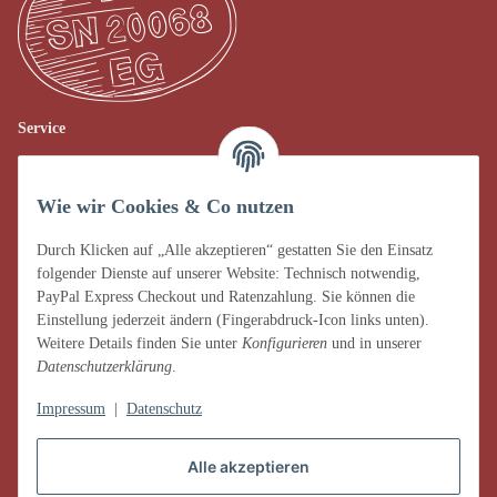
Service
Verkauf vor Ort
Wie wir Cookies & Co nutzen
AGB
Impressum
Durch Klicken auf „Alle akzeptieren“ gestatten Sie den Einsatz
folgender Dienste auf unserer Website: Technisch notwendig,
Datenschutz
PayPal Express Checkout und Ratenzahlung. Sie können die
Einstellung jederzeit ändern (Fingerabdruck-Icon links unten).
Widerrufsrecht
Weitere Details finden Sie unter
Konfigurieren
und in unserer
Datenschutzerklärung
.
Zahlung & Versand
Impressum
|
Datenschutz
Alle akzeptieren