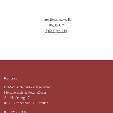
Futterfleischpaket III
86,35 €
*
3,60 € pro 1 kg
Kontakt
EU-Schlacht- und Zerlegebetrieb
Fleischermeister Peter Rösner
Am Heideberg 17
01561 Großenhain OT Strauch
03 522/50 83 83