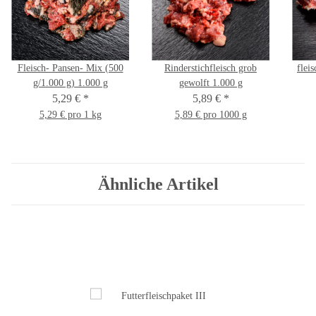
Fleisch- Pansen- Mix (500
Rinderstichfleisch grob
flei
g/1.000 g) 1.000 g
gewolft 1.000 g
5,29 €
*
5,89 €
*
5,29 € pro 1 kg
5,89 € pro 1000 g
Ähnliche Artikel