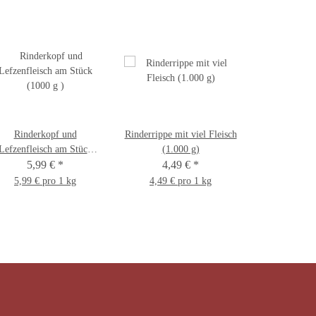
Rinderkopf und
Rinderrippe mit viel Fleisch
Lefzenfleisch am Stück
(1.000 g)
(1000 g )
5,99 €
*
4,49 €
*
5,99 € pro 1 kg
4,49 € pro 1 kg