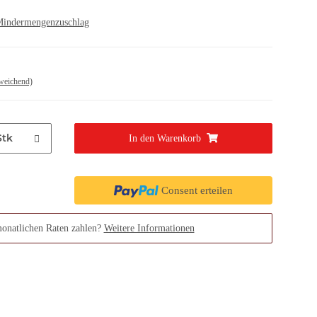
indermengenzuschlag
weichend)
Stk
In den Warenkorb
Consent erteilen
monatlichen Raten zahlen?
Weitere Informationen