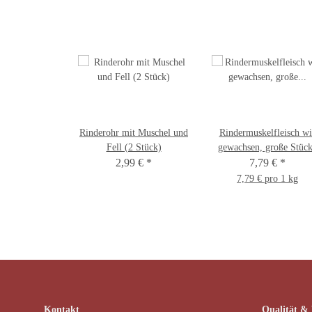
Rinderohr mit Muschel und
Rindermuskelfleisch wi
Fell (2 Stück)
gewachsen, große Stüc
2,99 €
*
(500 g/ 1.000 g) 1.000
7,79 €
*
7,79 € pro 1 kg
Kontakt
Qualität &